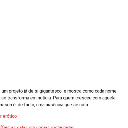
e um projeto já de si gigantesco, e mostra como cada nome
 se transforma em notícia. Para quem cresceu com aquela
anssen é, de facto, uma ausência que se nota.
r erótico
ffaut às salas em cópias restauradas