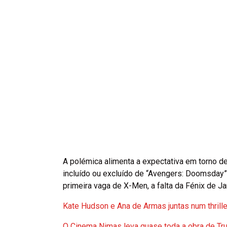
A polémica alimenta a expectativa em torno d
incluído ou excluído de “Avengers: Doomsday”
primeira vaga de X-Men, a falta da Fénix de J
Kate Hudson e Ana de Armas juntas num thrille
O Cinema Nimas leva quase toda a obra de Tru