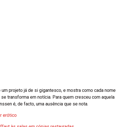
e um projeto já de si gigantesco, e mostra como cada nome
 se transforma em notícia. Para quem cresceu com aquela
anssen é, de facto, uma ausência que se nota.
r erótico
ffaut às salas em cópias restauradas