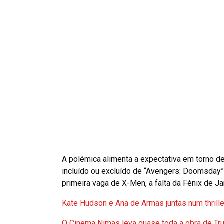
A polémica alimenta a expectativa em torno d
incluído ou excluído de “Avengers: Doomsday”
primeira vaga de X-Men, a falta da Fénix de J
Kate Hudson e Ana de Armas juntas num thrille
O Cinema Nimas leva quase toda a obra de Tru