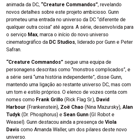
animada da DC,
“Creature Commandos”
, revelando
novos detalhes sobre este projeto ambicioso. Gunn
prometeu uma entrada no universo da DC “diferente de
qualquer outra coisa” até agora. A série, desenvolvida para
o serviço
Max
, marca o início do novo universo
cinematográfico da
DC Studios
, liderado por Gunn e Peter
Safran.
“Creature Commandos”
segue uma equipa de
personagens descritas como “monstros complicados”, e
a série será “uma história independente”, disse Gunn,
mantendo uma ligação ao restante universo DC, mas com
um tom e estilo próprios. O elenco de vozes conta com
nomes como
Frank Grillo
(Rick Flag Sr.),
David
Harbour
(Frankenstein),
Zoë Chao
(Nina Mazursky),
Alan
Tudyk
(Dr. Phosphorus) e
Sean Gunn
(GI Robot e
Weasel). Gunn destacou ainda a presença de
Viola
Davis
como Amanda Waller, um dos pilares deste novo
universo.