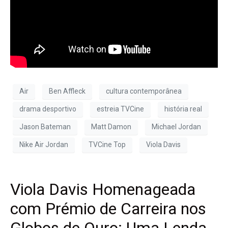
Air
Ben Affleck
cultura contemporânea
drama desportivo
estreia TVCine
história real
Jason Bateman
Matt Damon
Michael Jordan
Nike Air Jordan
TVCine Top
Viola Davis
Viola Davis Homenageada
com Prémio de Carreira nos
Globos de Ouro: Uma Lenda