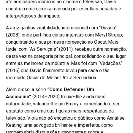
até aos papéis icónicos no cinema e televisão, Davis
construiu uma carreira marcada por escolhas ousadas e
interpretações de impacto.
A atriz ganhou visibilidade internacional com “Dúvida”
(2008), onde partilhou cenas intensas com Meryl Streep,
conquistando a sua primeira nomeação ao Óscar. Mais
tarde, com “As Serviçais” (2011), recebeu outra nomeação,
desta vez na categoria principal, consolidando o seu lugar
entre as melhores da indústria. Mas foi com “Vedações”
(2016) que Davis finalmente levou para casa o tão
merecido Óscar de Melhor Atriz Secundária.
Além disso, a série
“Como Defender Um
Assassino”
(2014–2020) trouxe-lhe ainda mais
notoriedade, valendo-lhe um Emmy e cimentando o seu
estatuto como uma das figuras mais respeitadas da
televisão. Viola não só encantou o público como Annalise
Keating, uma advogada brilhante e imperfeita, como
também abriu discussões importantes sobre a