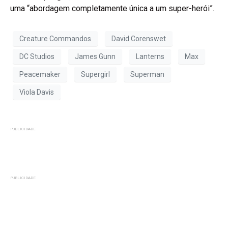
uma “abordagem completamente única a um super-herói”.
Creature Commandos
David Corenswet
DC Studios
James Gunn
Lanterns
Max
Peacemaker
Supergirl
Superman
Viola Davis
PUBLICIDADE
PUBLICIDADE