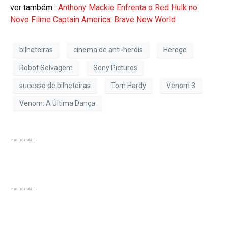
ver também :
Anthony Mackie Enfrenta o Red Hulk no
Novo Filme Captain America: Brave New World
bilheteiras
cinema de anti-heróis
Herege
Robot Selvagem
Sony Pictures
sucesso de bilheteiras
Tom Hardy
Venom 3
Venom: A Última Dança
PUBLICIDADE
PUBLICIDADE