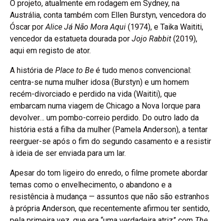
O projeto, atualmente em rodagem em Sydney, na
Austrália, conta também com Ellen Burstyn, vencedora do
Óscar por
Alice Já Não Mora Aqui
(1974), e Taika Waititi,
vencedor da estatueta dourada por
Jojo Rabbit
(2019),
aqui em registo de ator.
A história de
Place to Be
é tudo menos convencional:
centra-se numa mulher idosa (Burstyn) e um homem
recém-divorciado e perdido na vida (Waititi), que
embarcam numa viagem de Chicago a Nova Iorque para
devolver… um pombo-correio perdido. Do outro lado da
história está a filha da mulher (Pamela Anderson), a tentar
reerguer-se após o fim do segundo casamento e a resistir
à ideia de ser enviada para um lar.
Apesar do tom ligeiro do enredo, o filme promete abordar
temas como o envelhecimento, o abandono e a
resistência à mudança — assuntos que não são estranhos
à própria Anderson, que recentemente afirmou ter sentido,
pela primeira vez, que era “uma verdadeira atriz” com
The