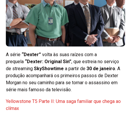
A série
“Dexter”
volta às suas raízes com a
prequela
“Dexter: Original Sin”
, que estreia no serviço
de streaming
SkyShowtime
a partir de
30 de janeiro
. A
produção acompanhará os primeiros passos de Dexter
Morgan no seu caminho para se tornar o assassino em
série mais famoso da televisão.
Yellowstone T5 Parte II: Uma saga familiar que chega ao
clímax