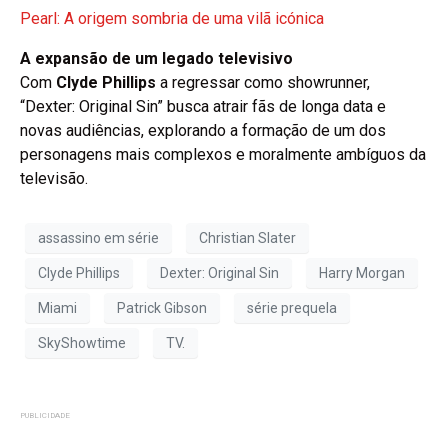
Pearl: A origem sombria de uma vilã icónica
A expansão de um legado televisivo
Com
Clyde Phillips
a regressar como showrunner,
“Dexter: Original Sin” busca atrair fãs de longa data e
novas audiências, explorando a formação de um dos
personagens mais complexos e moralmente ambíguos da
televisão.
assassino em série
Christian Slater
Clyde Phillips
Dexter: Original Sin
Harry Morgan
Miami
Patrick Gibson
série prequela
SkyShowtime
TV.
PUBLICIDADE