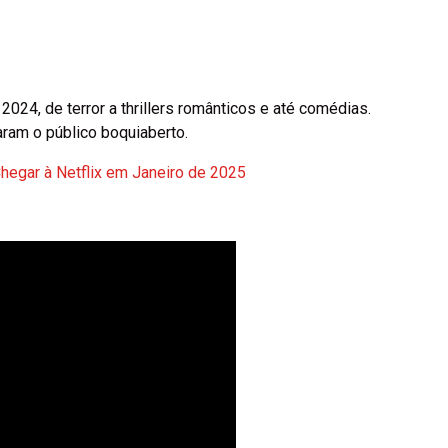
2024, de terror a thrillers românticos e até comédias.
ram o público boquiaberto.
hegar à Netflix em Janeiro de 2025