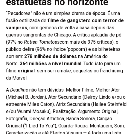
estatuetas no horizonte
“Pecadores” não é um simples drama de época. É uma
fusão estilizada de
filme de gangsters com terror de
vampiros
, com gémeos de volta a casa depois das
guerras sangrentas de Chicago. A crítica aplaudiu de pé
(97% no
Rotten Tomatoes
com mais de 375 críticas), o
público delira (96% no índice ‘popcorn’) e as bilheteiras
sorriem:
278 milhões de dólares
na América do
Norte,
364 milhões a nível mundial
. Tudo isto para um
filme
original
, sem ser remake, sequelas ou franchising
da Marvel.
A
Deadline
não tem dúvidas: Melhor Filme, Melhor Ator
(Michael B. Jordan), Ator Secundário (Delroy Lindo e/ou o
estreante Miles Caton), Atriz Secundária (Hailee Steinfeld
e/ou Wunmi Mosaku), Realização, Argumento Original,
Fotografia, Direção Artística, Banda Sonora, Canção
Original (“I Lied To You”), Guarda-Roupa, Montagem, Som,
Caracterização e até Efeitos Visuais — é toda uma lista