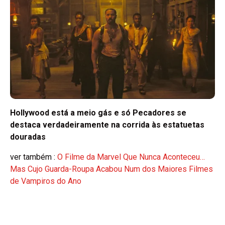
Hollywood está a meio gás e só Pecadores se
destaca verdadeiramente na corrida às estatuetas
douradas
ver também :
O Filme da Marvel Que Nunca Aconteceu…
Mas Cujo Guarda-Roupa Acabou Num dos Maiores Filmes
de Vampiros do Ano