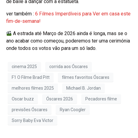
de baile a dançar com a estatueta.
ver também :
6 Filmes Imperdíveis para Ver em casa este
fim-de-semana!
A estrada até Março de 2026 ainda é longa, mas se o
ano acabar como começou, poderemos ter uma cerimónia
onde todos os votos vão para um só lado.
cinema 2025
corrida aos Óscares
F1 O Filme Brad Pitt
filmes favoritos Óscares
melhores filmes 2025
Michael B. Jordan
Oscar buzz
Óscares 2026
Pecadores filme
previsões Óscares
Ryan Coogler
Sorry Baby Eva Victor