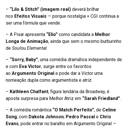
–
“Lilo & Stitch” (imagem real)
deverá brilhar
nos
Efeitos Visuais
— porque nostalgia + CGI continua a
ser uma fórmula que vende.
– A Pixar apresenta
“Elio”
como candidata a
Melhor
Longa de Animação
, ainda que sem o mesmo burburinho
de
Soul
ou
Elemental
.
–
“Sorry, Baby”
, uma comédia dramática independente de
e com
Eva Victor
, surge entre os favoritos
ao
Argumento Original
e pode dar a Victor uma
nomeação dupla como argumentista e atriz.
–
Kathleen Chalfant
, figura lendária da Broadway, é
aposta surpresa para Melhor Atriz em
“Sarah Friedland”
.
– A comédia romântica
“O Match Perfeito”
, de
Celine
Song
, com
Dakota Johnson
,
Pedro Pascal
e
Chris
Evans
, pode entrar no baralho em Argumento Original —