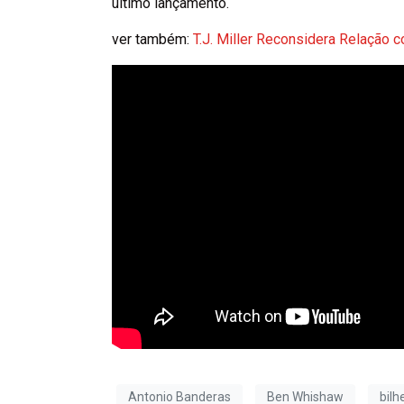
último lançamento.
ver também:
T.J. Miller Reconsidera Relação
Antonio Banderas
Ben Whishaw
bilh