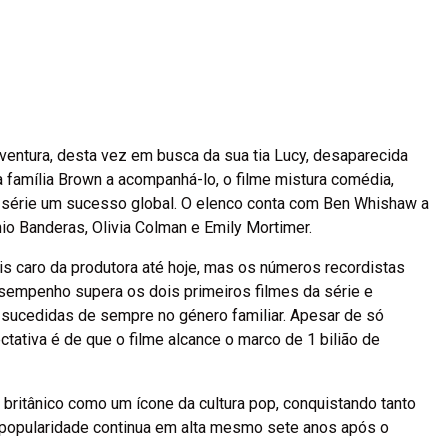
entura, desta vez em busca da sua tia Lucy, desaparecida
 família Brown a acompanhá-lo, o filme mistura comédia,
 série um sucesso global. O elenco conta com Ben Whishaw a
io Banderas, Olivia Colman e Emily Mortimer.
is caro da produtora até hoje, mas os números recordistas
esempenho supera os dois primeiros filmes da série e
sucedidas de sempre no género familiar. Apesar de só
tativa é de que o filme alcance o marco de 1 bilião de
o britânico como um ícone da cultura pop, conquistando tanto
 popularidade continua em alta mesmo sete anos após o