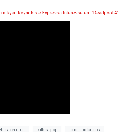
 com Ryan Reynolds e Expressa Interesse em “Deadpool 4”
eteira recorde
cultura pop
filmes britânicos