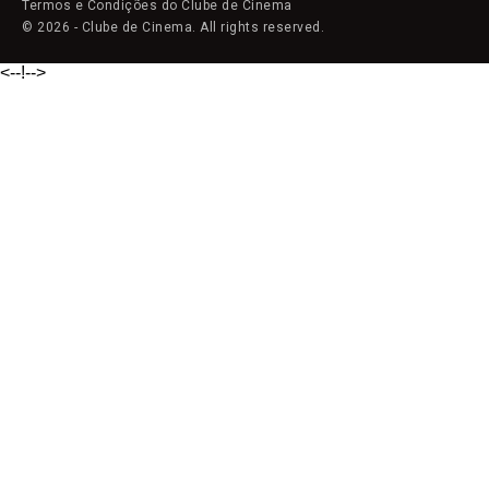
Termos e Condições do Clube de Cinema
© 2026 - Clube de Cinema. All rights reserved.
<--!
-->