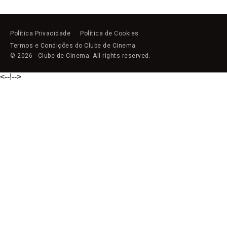
Política Privacidade
Política de Cookies
Termos e Condições do Clube de Cinema
© 2026 - Clube de Cinema. All rights reserved.
<--!
-->