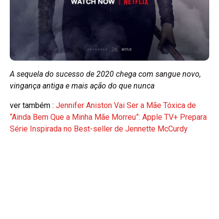
A sequela do sucesso de 2020 chega com sangue novo,
vingança antiga e mais ação do que nunca
ver também :
Jennifer Aniston Vai Ser a Mãe Tóxica de
“Ainda Bem Que a Minha Mãe Morreu”: Apple TV+ Prepara
Série Inspirada no Best-seller de Jennette McCurdy