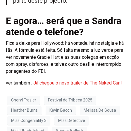
parte deste projecto.”
E agora… será que a Sandra
atende o telefone?
Fica a deixa para Hollywood: há vontade, há nostalgia e há
fãs. A fórmula está feita. Só falta mesmo a luz verde para
ver novamente Gracie Hart e as suas colegas em acção —
com spray, disfarces, e talvez outro desfile interrompido
por agentes do FBI.
ver também :
Já chegou o novo trailer de The Naked Gun!
Cheryl Frasier
Festival de Tribeca 2025
Heather Burns
Kevin Bacon
Melissa De Sousa
Miss Congeniality 3
Miss Detective
Miss Rhode Island
Sandra Bullock