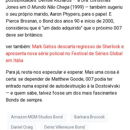
possibilidades. Denise Richards — a Dra. Christmas
Jones em
O Mundo Não Chega
(1999) — também sugeriu
o seu próprio marido, Aaron Phypers, para o papel. E
Pierce Brosnan, o Bond dos anos 90 e início de 2000,
considerou que é “um dado adquirido” que o próximo 007
deve ser britânico.
ver também:
Mark Gatiss descarta regresso de Sherlock e
apresenta nova série policial no Festival de Séries Global
em Itália
Para já, resta-nos especular e esperar. Mas uma coisa é
certa: se depender de Matthew Goode, 007 podia ter
entrado numa espiral de autodestruição à la Dostoiévski
— e quem sabe, talvez fosse um dos mais fascinantes
Bonds de sempre.
Amazon MGM Studios Bond
Barbara Broccoli
Daniel Craig
Denis Villeneuve Bond