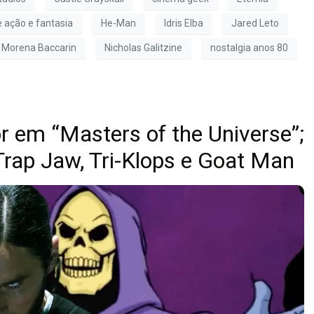
e ação e fantasia
He-Man
Idris Elba
Jared Leto
Morena Baccarin
Nicholas Galitzine
nostalgia anos 80
r em “Masters of the Universe”;
 Trap Jaw, Tri-Klops e Goat Man