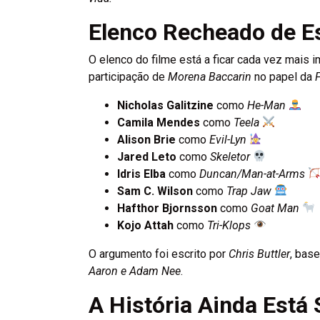
Elenco Recheado de E
O elenco do filme está a ficar cada vez mais
participação de
Morena Baccarin
no papel da
F
Nicholas Galitzine
como
He-Man
Camila Mendes
como
Teela
Alison Brie
como
Evil-Lyn
Jared Leto
como
Skeletor
Idris Elba
como
Duncan/Man-at-Arms
Sam C. Wilson
como
Trap Jaw
Hafthor Bjornsson
como
Goat Man
Kojo Attah
como
Tri-Klops
O argumento foi escrito por
Chris Buttler
, bas
Aaron e Adam Nee
.
A História Ainda Está