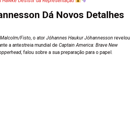
n Hawke Desistir da Representação
annesson Dá Novos Detalhes
Malcolm/Fisto
, o ator
Jóhannes Haukur Jóhannesson
revelou
ante a antestreia mundial de
Captain America: Brave New
opperhead
, falou sobre a sua preparação para o papel.