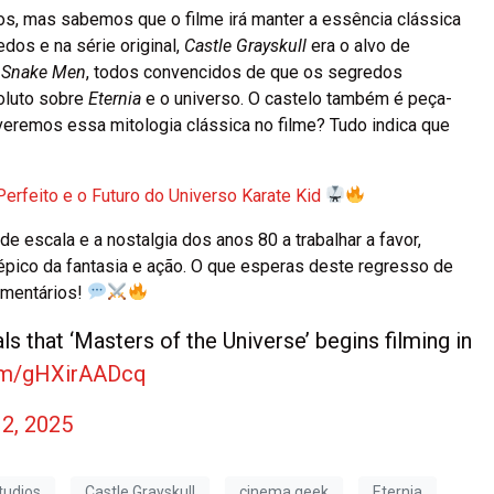
os, mas sabemos que o filme irá manter a essência clássica
os e na série original,
Castle Grayskull
era o alvo de
s
Snake Men
, todos convencidos de que os segredos
oluto sobre
Eternia
e o universo. O castelo também é peça-
 veremos essa mitologia clássica no filme? Tudo indica que
Perfeito e o Futuro do Universo Karate Kid
 escala e a nostalgia dos anos 80 a trabalhar a favor,
épico da fantasia e ação. O que esperas deste regresso de
omentários!
that ‘Masters of the Universe’ begins filming in
com/gHXirAADcq
12, 2025
udios
Castle Grayskull
cinema geek
Eternia