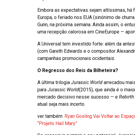
Embora as expectativas sejam altíssimas, há f
Europa, o feriado nos EUA (sinónimo de churra
Gunn, na próxima semana. Ainda assim, o entu
uma recepção calorosa em CineEurope — apont
A Universal tem investido forte: além da ante
(com Gareth Edwards e o compositor Alexandre
campanhas promocionais ocidentais.
O Regresso dos Reis da Bilheteira?
A última trilogia
Jurassic World
arrecadou mais
para
Jurassic World
(2015), que ainda é o mai
mercado decisivo nesse sucesso — e
Rebirth
atual seja mais incerto.
ver também:
Ryan Gosling Vai Voltar ao Espaç
“Projeto Hail Mary”