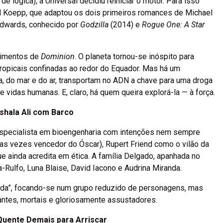
e de lógica), a Universal decidiu reiniciar o motor. Para isso
 Koepp, que adaptou os dois primeiros romances de Michael
 Edwards, conhecido por
Godzilla
(2014) e
Rogue One: A Star
ecimentos de
Dominion
. O planeta tornou-se inóspito para
tropicais confinadas ao redor do Equador. Mas há um
a, do mar e do ar, transportam no ADN a chave para uma droga
 vidas humanas. E, claro, há quem queira explorá-la — à força.
hala Ali com Barco
especialista em bioengenharia com intenções nem sempre
duas vezes vencedor do Óscar), Rupert Friend como o vilão da
e ainda acredita em ética. A família Delgado, apanhada no
-Rulfo, Luna Blaise, David Iacono e Audrina Miranda.
ida”, focando-se num grupo reduzido de personagens, mas
ntes, mortais e gloriosamente assustadores.
Quente Demais para Arriscar