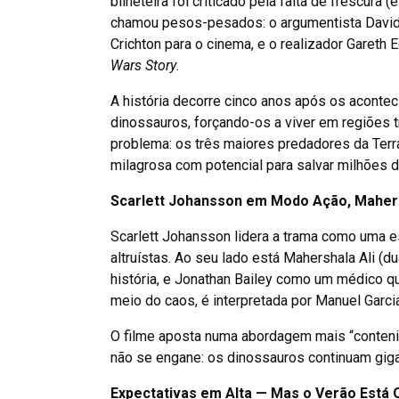
bilheteira foi criticado pela falta de frescura (
chamou pesos-pesados: o argumentista David
Crichton para o cinema, e o realizador Gareth
Wars Story
.
A história decorre cinco anos após os acont
dinossauros, forçando-os a viver em regiões 
problema: os três maiores predadores da Terr
milagrosa com potencial para salvar milhões de
Scarlett Johansson em Modo Ação, Mahers
Scarlett Johansson lidera a trama como uma 
altruístas. Ao seu lado está Mahershala Ali (
história, e Jonathan Bailey como um médico qu
meio do caos, é interpretada por Manuel Garcia
O filme aposta numa abordagem mais “conten
não se engane: os dinossauros continuam giga
Expectativas em Alta — Mas o Verão Está 