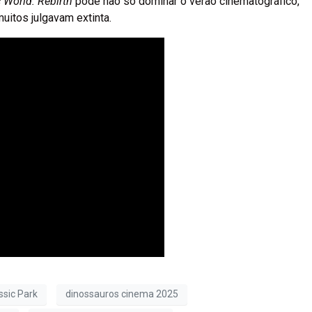
 World: Rebirth
pode não só dominar o verão cinematográfico,
uitos julgavam extinta.
ssic Park
dinossauros cinema 2025