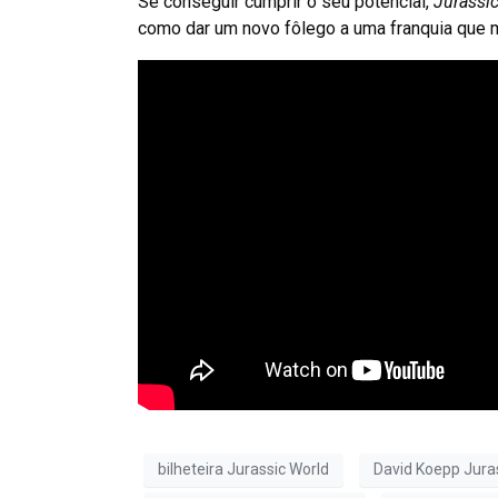
Se conseguir cumprir o seu potencial,
Jurassic
como dar um novo fôlego a uma franquia que m
bilheteira Jurassic World
David Koepp Jura