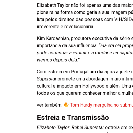
Elizabeth Taylor não foi apenas uma das mai
pioneira na forma como geria a sua imagem pú
luta pelos direitos das pessoas com VIH/SID
irreverente e revolucionária.
Kim Kardashian, produtora executiva da série e
importância da sua influência:
“Ela era ela pró
pode continuar a evoluir e a mudar e ter capít
viemos depois dela.”
Com estreia em Portugal um dia após aquele qu
Superstar
promete uma abordagem mais intimist
cultural e impacto em Hollywood e além. Uma 
todos os que querem conhecer melhor a mulher
ver também:
Tom Hardy mergulha no submundo
Estreia e Transmissão
Elizabeth Taylor: Rebel Superstar
estreia em ex