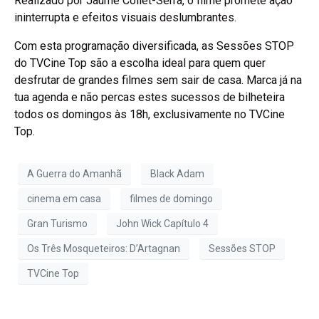
Realizado por Jaume Collet-Serra, o filme promete ação
ininterrupta e efeitos visuais deslumbrantes.
Com esta programação diversificada, as Sessões STOP
do TVCine Top são a escolha ideal para quem quer
desfrutar de grandes filmes sem sair de casa. Marca já na
tua agenda e não percas estes sucessos de bilheteira
todos os domingos às 18h, exclusivamente no TVCine
Top.
A Guerra do Amanhã
Black Adam
cinema em casa
filmes de domingo
Gran Turismo
John Wick Capítulo 4
Os Três Mosqueteiros: D’Artagnan
Sessões STOP
TVCine Top