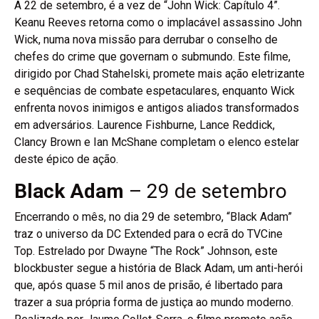
A 22 de setembro, é a vez de “John Wick: Capítulo 4”.
Keanu Reeves retorna como o implacável assassino John
Wick, numa nova missão para derrubar o conselho de
chefes do crime que governam o submundo. Este filme,
dirigido por Chad Stahelski, promete mais ação eletrizante
e sequências de combate espetaculares, enquanto Wick
enfrenta novos inimigos e antigos aliados transformados
em adversários. Laurence Fishburne, Lance Reddick,
Clancy Brown e Ian McShane completam o elenco estelar
deste épico de ação.
Black Adam
– 29 de setembro
Encerrando o mês, no dia 29 de setembro, “Black Adam”
traz o universo da DC Extended para o ecrã do TVCine
Top. Estrelado por Dwayne “The Rock” Johnson, este
blockbuster segue a história de Black Adam, um anti-herói
que, após quase 5 mil anos de prisão, é libertado para
trazer a sua própria forma de justiça ao mundo moderno.