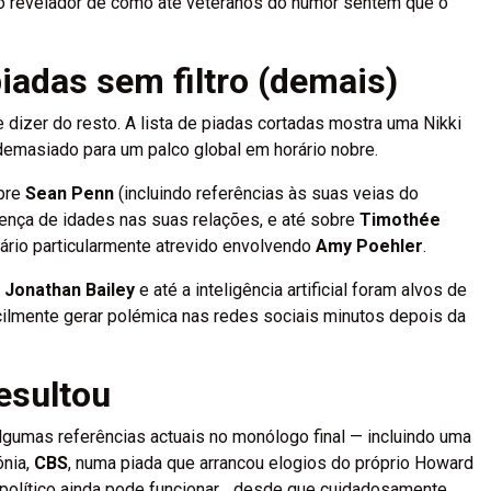
esto revelador de como até veteranos do humor sentem que o
iadas sem filtro (demais)
 dizer do resto. A lista de piadas cortadas mostra uma Nikki
demasiado para um palco global em horário nobre.
obre
Sean Penn
(incluindo referências às suas veias do
rença de idades nas suas relações, e até sobre
Timothée
rio particularmente atrevido envolvendo
Amy Poehler
.
,
Jonathan Bailey
e até a inteligência artificial foram alvos de
ilmente gerar polémica nas redes sociais minutos depois da
esultou
lgumas referências actuais no monólogo final — incluindo uma
ónia,
CBS
, numa piada que arrancou elogios do próprio Howard
 político ainda pode funcionar… desde que cuidadosamente