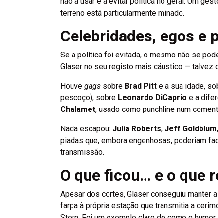
não a usar e a evitar política no geral. Um g
terreno está particularmente minado.
Celebridades, egos e p
Se a política foi evitada, o mesmo não se pode
Glaser no seu registo mais cáustico — talvez 
Houve
gags
sobre
Brad Pitt
e a sua idade, s
pescoço), sobre
Leonardo DiCaprio
e a dife
Chalamet
, usado como punchline num comentá
Nada escapou:
Julia Roberts
,
Jeff Goldblum
piadas que, embora engenhosas, poderiam fac
transmissão.
O que ficou… e o que r
Apesar dos cortes, Glaser conseguiu manter a
farpa à própria estação que transmitia a cerim
Stern. Foi um exemplo claro de como o humor