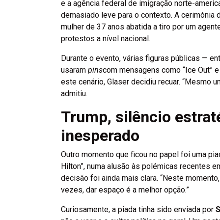
e a agência federal de imigração norte-america
demasiado leve para o contexto. A cerimónia
mulher de 37 anos abatida a tiro por um age
protestos a nível nacional.
Durante o evento, várias figuras públicas — en
usaram
pins
com mensagens como “Ice Out” e 
este cenário, Glaser decidiu recuar. “Mesmo um
admitiu.
Trump, silêncio estra
inesperado
Outro momento que ficou no papel foi uma pia
Hilton”, numa alusão às polémicas recentes em 
decisão foi ainda mais clara. “Neste momento,
vezes, dar espaço é a melhor opção.”
Curiosamente, a piada tinha sido enviada por
S