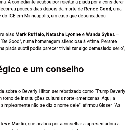
na. A comediante acabou por rejeitar a piada por a considerar
 decorreu poucos dias depois da morte de
Renee Good
, uma
nte do ICE em Minneapolis, um caso que desencadeou
tre elas
Mark Ruffalo
,
Natasha Lyonne
e
Wanda Sykes
—
“Be Good”, numa homenagem silenciosa à vítima. Perante
a piada subtil podia parecer trivializar algo demasiado sério”,
tégico e um conselho
da sobre o Beverly Hilton ser rebatizado como “Trump Beverly
torno de instituições culturais norte-americanas. Aqui, a
 simplesmente não se diz o nome dele”, afirmou Glaser. “Às
teve Martin
, que acabou por aconselhar a apresentadora a