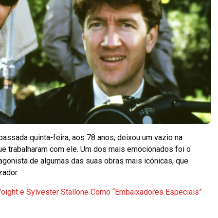
 passada quinta-feira, aos 78 anos, deixou um vazio na
que trabalharam com ele. Um dos mais emocionados foi o
rotagonista de algumas das suas obras mais icónicas, que
zador.
oight e Sylvester Stallone Como “Embaixadores Especiais”