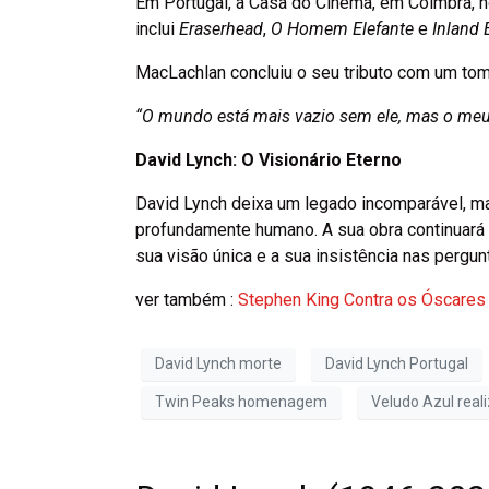
Em Portugal, a Casa do Cinema, em Coimbra, 
inclui
Eraserhead
,
O Homem Elefante
e
Inland 
MacLachlan concluiu o seu tributo com um tom
“O mundo está mais vazio sem ele, mas o meu 
David Lynch: O Visionário Eterno
David Lynch deixa um legado incomparável, ma
profundamente humano. A sua obra continuará a
sua visão única e a sua insistência nas perg
ver também :
Stephen King Contra os Óscares
David Lynch morte
David Lynch Portugal
Twin Peaks homenagem
Veludo Azul real