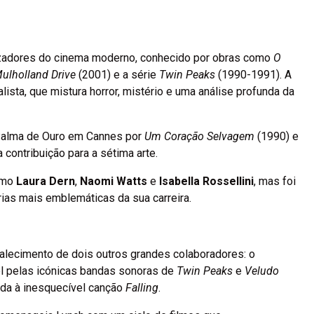
”
izadores do cinema moderno, conhecido por obras como
O
ulholland Drive
(2001) e a série
Twin Peaks
(1990-1991). A
lista, que mistura horror, mistério e uma análise profunda da
 Palma de Ouro em Cannes por
Um Coração Selvagem
(1990) e
contribuição para a sétima arte.
como
Laura Dern
,
Naomi Watts
e
Isabella Rossellini
, mas foi
ias mais emblemáticas da sua carreira.
alecimento de dois outros grandes colaboradores: o
l pelas icónicas bandas sonoras de
Twin Peaks
e
Veludo
vida à inesquecível canção
Falling
.