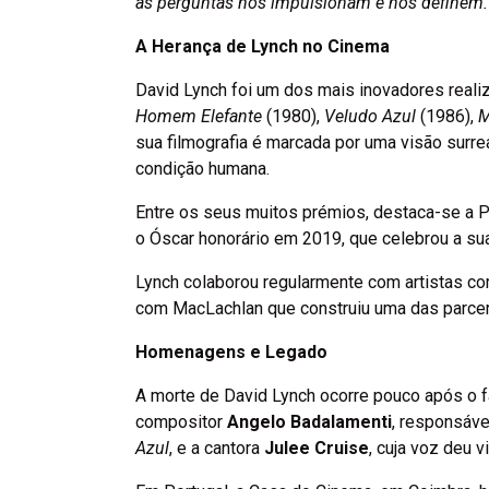
as perguntas nos impulsionam e nos definem.
A Herança de Lynch no Cinema
David Lynch foi um dos mais inovadores real
Homem Elefante
(1980),
Veludo Azul
(1986),
M
sua filmografia é marcada por uma visão surrea
condição humana.
Entre os seus muitos prémios, destaca-se a
o Óscar honorário em 2019, que celebrou a sua 
Lynch colaborou regularmente com artistas 
com MacLachlan que construiu uma das parcer
Homenagens e Legado
A morte de David Lynch ocorre pouco após o f
compositor
Angelo Badalamenti
, responsáve
Azul
, e a cantora
Julee Cruise
, cuja voz deu 