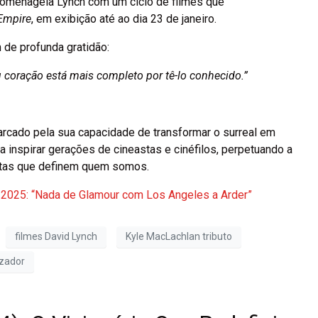
homenageia Lynch com um ciclo de filmes que
Empire
, em exibição até ao dia 23 de janeiro.
 de profunda gratidão:
coração está mais completo por tê-lo conhecido.”
rcado pela sua capacidade de transformar o surreal em
 inspirar gerações de cineastas e cinéfilos, perpetuando a
untas que definem quem somos.
 2025: “Nada de Glamour com Los Angeles a Arder”
filmes David Lynch
Kyle MacLachlan tributo
izador