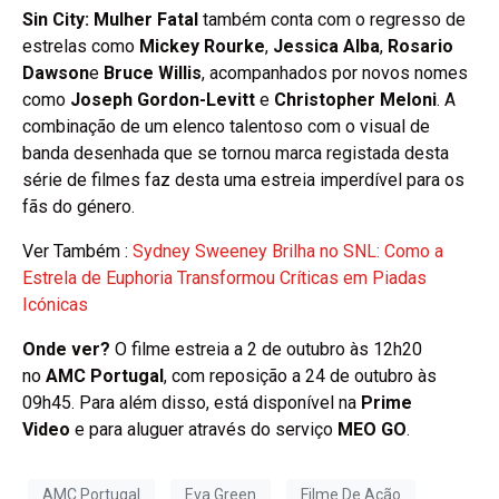
Sin City: Mulher Fatal
também conta com o regresso de
estrelas como
Mickey Rourke
,
Jessica Alba
,
Rosario
Dawson
e
Bruce Willis
, acompanhados por novos nomes
como
Joseph Gordon-Levitt
e
Christopher Meloni
. A
combinação de um elenco talentoso com o visual de
banda desenhada que se tornou marca registada desta
série de filmes faz desta uma estreia imperdível para os
fãs do género.
Ver Também :
Sydney Sweeney Brilha no SNL: Como a
Estrela de Euphoria Transformou Críticas em Piadas
Icónicas
Onde ver?
O filme estreia a 2 de outubro às 12h20
no
AMC Portugal
, com reposição a 24 de outubro às
09h45. Para além disso, está disponível na
Prime
Video
e para aluguer através do serviço
MEO GO
.
AMC Portugal
Eva Green
Filme De Acão