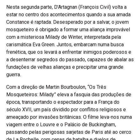
Nesta segunda parte, D’Artagnan (François Civil) volta a
estar no centro dos acontecimentos quando a sua amada
Constance é raptada. Desesperado por a salvar, o jovem
mosqueteiro é obrigado a formar uma aliança improvável
com a misteriosa Milady de Winter, interpretada pela
carismática Eva Green. Juntos, embarcam numa busca
frenética, que os levará a enfrentar inimigos poderosos e
a desenterrar segredos do passado, capazes de abalar as
fundações de velhas alianças e precipitar uma grande
guerra.
Com a direção de Martin Bourboulon, “Os Três
Mosqueteiros: Milady” eleva a fasquia das produções de
época, transportando o espectador para a França do
século XVII, um país dividido por conflitos religiosos e
ameaçado por invasões britânicas. O filme leva-nos numa
viagem entre o Louvre e o Palácio de Buckingham,
passando pelas perigosas sarjetas de Paris até ao cerco
de La Rochelle, com cenas de batalha e duelos de