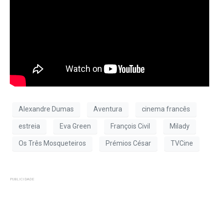
Alexandre Dumas
Aventura
cinema francês
estreia
Eva Green
François Civil
Milady
Os Três Mosqueteiros
Prémios César
TVCine
PUBLICIDADE