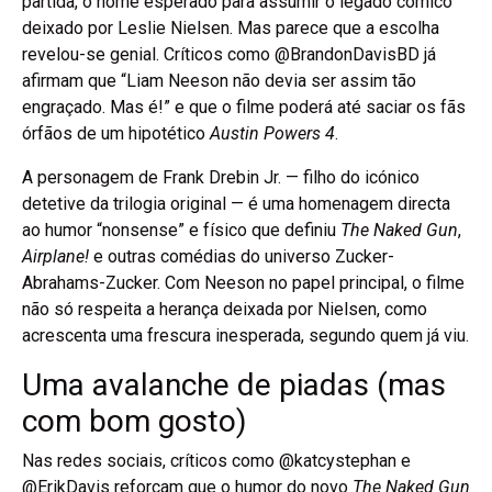
partida, o nome esperado para assumir o legado cómico
deixado por Leslie Nielsen. Mas parece que a escolha
revelou-se genial. Críticos como @BrandonDavisBD já
afirmam que “Liam Neeson não devia ser assim tão
engraçado. Mas é!” e que o filme poderá até saciar os fãs
órfãos de um hipotético
Austin Powers 4
.
A personagem de Frank Drebin Jr. — filho do icónico
detetive da trilogia original — é uma homenagem directa
ao humor “nonsense” e físico que definiu
The Naked Gun
,
Airplane!
e outras comédias do universo Zucker-
Abrahams-Zucker. Com Neeson no papel principal, o filme
não só respeita a herança deixada por Nielsen, como
acrescenta uma frescura inesperada, segundo quem já viu.
Uma avalanche de piadas (mas
com bom gosto)
Nas redes sociais, críticos como @katcystephan e
@ErikDavis reforçam que o humor do novo
The Naked Gun