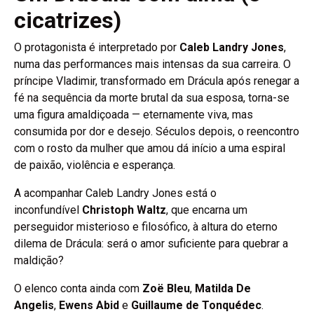
cicatrizes)
O protagonista é interpretado por
Caleb Landry Jones
,
numa das performances mais intensas da sua carreira. O
príncipe Vladimir, transformado em Drácula após renegar a
fé na sequência da morte brutal da sua esposa, torna-se
uma figura amaldiçoada — eternamente viva, mas
consumida por dor e desejo. Séculos depois, o reencontro
com o rosto da mulher que amou dá início a uma espiral
de paixão, violência e esperança.
A acompanhar Caleb Landry Jones está o
inconfundível
Christoph Waltz
, que encarna um
perseguidor misterioso e filosófico, à altura do eterno
dilema de Drácula: será o amor suficiente para quebrar a
maldição?
O elenco conta ainda com
Zoë Bleu
,
Matilda De
Angelis
,
Ewens Abid
e
Guillaume de Tonquédec
.