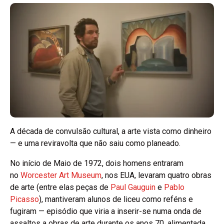
A década de convulsão cultural, a arte vista como dinheiro
— e uma reviravolta que não saiu como planeado.
No início de Maio de 1972, dois homens entraram
no
Worcester Art Museum
, nos EUA, levaram quatro obras
de arte (entre elas peças de
Paul Gauguin
e
Pablo
Picasso
), mantiveram alunos de liceu como reféns e
fugiram — episódio que viria a inserir-se numa onda de
assaltos a obras de arte durante os anos 70, alimentada