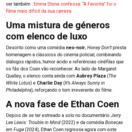
ver também :
Emma Stone confessa: “A Favorita” foi o
filme mais difícil da sua carreira
Uma mistura de géneros
com elenco de luxo
Descrito como uma comédia
neo-noir
,
Honey Don’t
presta
homenagem a clássicos do cinema policial, combinando
diálogos rápidos, humor ácido e referências cinéfilas que
os fãs dos Coen vão reconhecer. Ao lado de Margaret
Qualley, o elenco conta ainda com
Aubrey Plaza
(
The
White Lotus
) e
Charlie Day
(
It’s Always Sunny in
Philadelphia
), reforçando o tom irreverente do filme.
A nova fase de Ethan Coen
Depois de se ter estreado a solo no documentário
Jerry
Lee Lewis: Trouble in Mind
(2022) e da comédia
Bonecas
em Fuga
(2024), Ethan Coen regressa agora com este