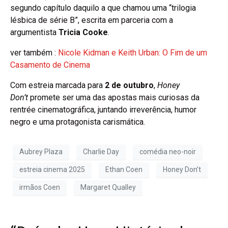
segundo capítulo daquilo a que chamou uma “trilogia
lésbica de série B”, escrita em parceria com a
argumentista
Tricia Cooke
.
ver também :
Nicole Kidman e Keith Urban: O Fim de um
Casamento de Cinema
Com estreia marcada para
2 de outubro
,
Honey
Don’t
promete ser uma das apostas mais curiosas da
rentrée cinematográfica, juntando irreverência, humor
negro e uma protagonista carismática.
Aubrey Plaza
Charlie Day
comédia neo-noir
estreia cinema 2025
Ethan Coen
Honey Don’t
irmãos Coen
Margaret Qualley