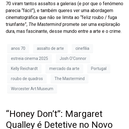
70 viram tantos assaltos a galerias (e por que o fenómeno
parecia “fácil”), e também queres ver uma abordagem
cinematográfica que não se limita ao “feliz roubo / fuga
triunfante”,
The Mastermind
promete ser uma exploração
dura, mas fascinante, desse mundo entre a arte e o crime.
anos 70
assalto de arte
cinefilia
estreia cinema 2025
Josh O’Connor
Kelly Reichardt
mercado da arte
Portugal
roubo de quadros
The Mastermind
Worcester Art Museum
“Honey Don’t”: Margaret
Qualley é Detetive no Novo