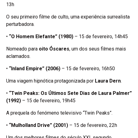
13h
O seu primeiro filme de culto, uma experiência surrealista
perturbadora.
•
“O Homem Elefante” (1980)
– 15 de fevereiro, 14h45
Nomeado para
oito Óscares
, um dos seus filmes mais
aclamados.
•
“Inland Empire” (2006)
– 15 de fevereiro, 16h50
Uma viagem hipnótica protagonizada por
Laura Dern
.
•
“Twin Peaks: Os Últimos Sete Dias de Laura Palmer”
(1992)
– 15 de fevereiro, 19h45
A prequela do fenómeno televisivo “Twin Peaks”.
•
“Mulholland Drive” (2001)
– 15 de fevereiro, 22h
Um dos melhores filmes do século XXI, segundo