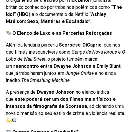
O argumento será escrito por
Nick Bilton
, jornalista
britânico conhecido por trabalhos polémicos como
“The
Idol” (HBO)
e o documentário da Netflix
“Ashley
Madison: Sexo, Mentiras e Escândalo”
.
O Elenco de Luxo e as Parcerias Reforçadas
Além da lendária parceria
Scorsese-DiCaprio
, que nos
deu filmes inesquecíveis como
Gangs de Nova Iorque
e
O
Lobo de Wall Street
, o projeto também marca
um
reencontro entre Dwayne Johnson e Emily Blunt
,
que já trabalharam juntos em
Jungle Cruise
e no ainda
inédito
The Smashing Machine
.
A presença de
Dwayne Johnson
no elenco indica
que
este poderá ser um dos filmes mais físicos e
intensos da filmografia de Scorsese
, adicionando uma
nova dimensão ao seu estilo de crime e violência realista.