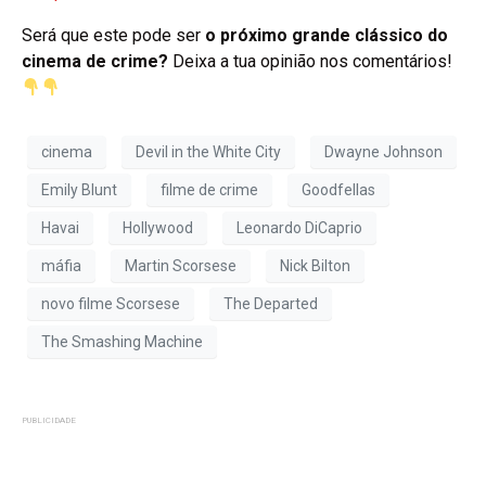
Será que este pode ser
o próximo grande clássico do
cinema de crime?
Deixa a tua opinião nos comentários!
cinema
Devil in the White City
Dwayne Johnson
Emily Blunt
filme de crime
Goodfellas
Havai
Hollywood
Leonardo DiCaprio
máfia
Martin Scorsese
Nick Bilton
novo filme Scorsese
The Departed
The Smashing Machine
PUBLICIDADE