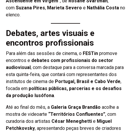
Ascendente em Virgem”
, de
Rosane Svartman
,
com
Suzana Pires
,
Marieta Severo
e
Nathália Costa
no
elenco.
Debates, artes visuais e
encontros profissionais
Para além das sessões de cinema, o
FESTin
promove
encontros e
debates com profissionais do sector
audiovisual
, com destaque para a conversa marcada para
esta quinta-feira, que contará com representantes dos
institutos de cinema de
Portugal, Brasil e Cabo Verde
,
focada em
políticas públicas, parcerias e os desafios
da produção lusófona
.
Até ao final do mês, a
Galeria Graça Brandão
acolhe a
mostra de videoarte
“Territórios Confluentes”
, com
curadoria dos artistas
César Meneghetti
e
Miguel
Petchkovsky
, apresentando peças breves de criadores