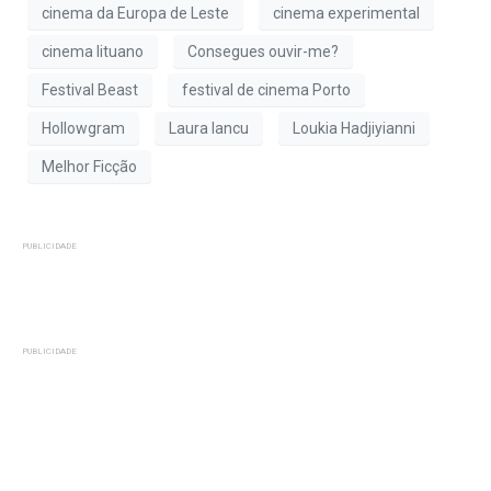
cinema da Europa de Leste
cinema experimental
cinema lituano
Consegues ouvir-me?
Festival Beast
festival de cinema Porto
Hollowgram
Laura Iancu
Loukia Hadjiyianni
Melhor Ficção
PUBLICIDADE
PUBLICIDADE