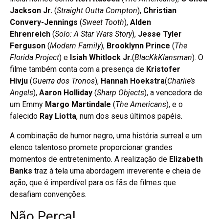
Jackson Jr.
(
Straight Outta Compton
),
Christian
Convery-Jennings
(
Sweet Tooth
),
Alden
Ehrenreich
(
Solo: A Star Wars Story
),
Jesse Tyler
Ferguson
(
Modern Family
),
Brooklynn Prince
(
The
Florida Project
) e
Isiah Whitlock Jr.
(
BlacKkKlansman
). O
filme também conta com a presença de
Kristofer
Hivju
(
Guerra dos Tronos
),
Hannah Hoekstra
(
Charlie’s
Angels
),
Aaron Holliday
(
Sharp Objects
), a vencedora de
um Emmy
Margo Martindale
(
The Americans
), e o
falecido
Ray Liotta
, num dos seus últimos papéis.
A combinação de humor negro, uma história surreal e um
elenco talentoso promete proporcionar grandes
momentos de entretenimento. A realização de
Elizabeth
Banks
traz à tela uma abordagem irreverente e cheia de
ação, que é imperdível para os fãs de filmes que
desafiam convenções.
Não Perca!