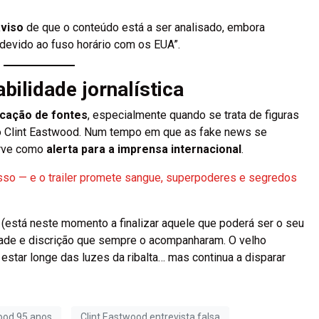
aviso
de que o conteúdo está a ser analisado, embora
devido ao fuso horário com os EUA”.
ilidade jornalística
icação de fontes
, especialmente quando se trata de figuras
o Clint Eastwood. Num tempo em que as fake news se
erve como
alerta para a imprensa internacional
.
esso — e o trailer promete sangue, superpoderes e segredos
(está neste momento a finalizar aquele que poderá ser o seu
idade e discrição que sempre o acompanharam. O velho
estar longe das luzes da ribalta… mas continua a disparar
ood 95 anos
Clint Eastwood entrevista falsa