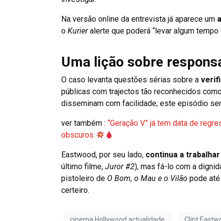
Na versão online da entrevista já aparece um
o
Kurier
alerte que poderá “levar algum tempo 
Uma lição sobre responsab
O caso levanta questões sérias sobre a
verif
públicas com trajectos tão reconhecidos com
disseminam com facilidade, este episódio s
ver também :
“Geração V” já tem data de regr
obscuros
Eastwood, por seu lado,
continua a trabalhar
último filme,
Juror #2
), mas fá-lo com a dign
pistoleiro de
O Bom, o Mau e o Vilão
pode até 
certeiro.
cinema Hollywood actualidade
Clint Eastw