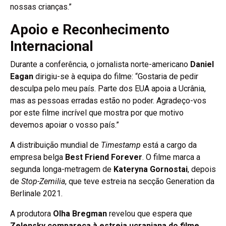
nossas crianças.”
Apoio e Reconhecimento
Internacional
Durante a conferência, o jornalista norte-americano
Daniel
Eagan
dirigiu-se à equipa do filme: “Gostaria de pedir
desculpa pelo meu país. Parte dos EUA apoia a Ucrânia,
mas as pessoas erradas estão no poder. Agradeço-vos
por este filme incrível que mostra por que motivo
devemos apoiar o vosso país.”
A distribuição mundial de
Timestamp
está a cargo da
empresa belga
Best Friend Forever
. O filme marca a
segunda longa-metragem de
Kateryna Gornostai
, depois
de
Stop-Zemilia
, que teve estreia na secção Generation da
Berlinale 2021.
A produtora
Olha Bregman
revelou que espera que
Zelensky compareça à estreia ucraniana do filme
,