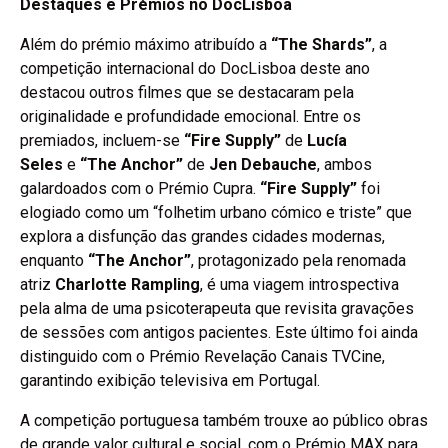
Destaques e Prémios no DocLisboa
Além do prémio máximo atribuído a
“The Shards”
, a
competição internacional do DocLisboa deste ano
destacou outros filmes que se destacaram pela
originalidade e profundidade emocional. Entre os
premiados, incluem-se
“Fire Supply”
de
Lucía
Seles
e
“The Anchor”
de
Jen Debauche
, ambos
galardoados com o Prémio Cupra.
“Fire Supply”
foi
elogiado como um “folhetim urbano cómico e triste” que
explora a disfunção das grandes cidades modernas,
enquanto
“The Anchor”
, protagonizado pela renomada
atriz
Charlotte Rampling
, é uma viagem introspectiva
pela alma de uma psicoterapeuta que revisita gravações
de sessões com antigos pacientes. Este último foi ainda
distinguido com o Prémio Revelação Canais TVCine,
garantindo exibição televisiva em Portugal.
A competição portuguesa também trouxe ao público obras
de grande valor cultural e social, com o Prémio MAX para