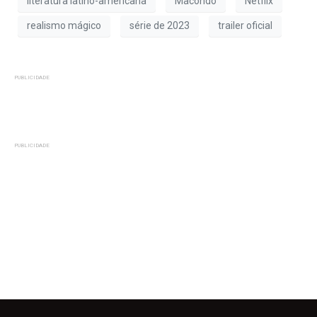
literatura latino-americana
Macondo
Netflix
realismo mágico
série de 2023
trailer oficial
PUBLICIDADE
PUBLICIDADE