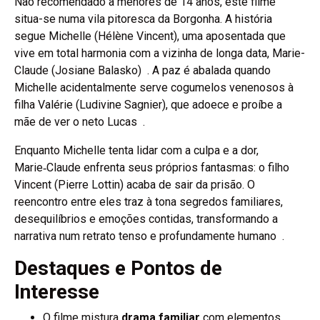
Não recomendado a menores de 14 anos, este filme
situa-se numa vila pitoresca da Borgonha. A história
segue Michelle (Hélène Vincent), uma aposentada que
vive em total harmonia com a vizinha de longa data, Marie-
Claude (Josiane Balasko) . A paz é abalada quando
Michelle acidentalmente serve cogumelos venenosos à
filha Valérie (Ludivine Sagnier), que adoece e proíbe a
mãe de ver o neto Lucas .
Enquanto Michelle tenta lidar com a culpa e a dor,
Marie‑Claude enfrenta seus próprios fantasmas: o filho
Vincent (Pierre Lottin) acaba de sair da prisão. O
reencontro entre eles traz à tona segredos familiares,
desequilíbrios e emoções contidas, transformando a
narrativa num retrato tenso e profundamente humano .
Destaques e Pontos de
Interesse
O filme mistura
drama familiar
com elementos