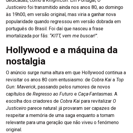
dedicadas, como a
KnightCon
. Em Portugal,
O
Justiceiro
foi transmitido ainda nos anos 80, ao domingo
às 19h00, em versão original, mas viria a ganhar nova
popularidade quando regressou em versão dobrada em
português do Brasil. Foi daí que nasceu a frase
imortalizada por fãs:
“KITT, vem me buscar!”
.
Hollywood e a máquina da
nostalgia
O anúncio surge numa altura em que Hollywood continua a
revisitar os anos 80 com entusiasmo: de
Cobra Kai
a
Top
Gun: Maverick
, passando pelos rumores de novos
capítulos de
Regresso ao Futuro
e
Caça-Fantasmas
. A
escolha dos criadores de
Cobra Kai
para revitalizar
O
Justiceiro
parece natural: já provaram ser capazes de
respeitar a memória de uma saga enquanto a tornam
relevante para uma geração que não viveu o fenómeno
original.