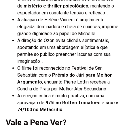
de
mistério e thriller psicológico
, mantendo o
espectador em constante tensão e reflexão .
A atuação de Hélène Vincent é amplamente
elogiada: dominadora e cheia de nuances, imprime
grande dignidade ao papel de Michelle .
A direção de Ozon evita clichés sentimentais,
apostando em uma abordagem elíptica e que
permite ao público preencher lacunas com sua
imaginação .
O filme foi reconhecido no Festival de San
Sebastián com o
Prémio do Júri para Melhor
Argumento
, enquanto Pierre Lottin recebeu a
Concha de Prata por Melhor Ator Secundário .
A receção crítica é muito positiva, com uma
aprovação de
97% no Rotten Tomatoes
e
score
74/100 no Metacritic
.
Vale a Pena Ver?