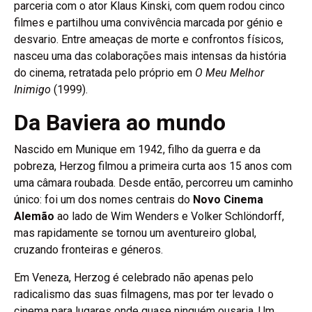
parceria com o ator Klaus Kinski, com quem rodou cinco
filmes e partilhou uma convivência marcada por génio e
desvario. Entre ameaças de morte e confrontos físicos,
nasceu uma das colaborações mais intensas da história
do cinema, retratada pelo próprio em
O Meu Melhor
Inimigo
(1999).
Da Baviera ao mundo
Nascido em Munique em 1942, filho da guerra e da
pobreza, Herzog filmou a primeira curta aos 15 anos com
uma câmara roubada. Desde então, percorreu um caminho
único: foi um dos nomes centrais do
Novo Cinema
Alemão
ao lado de Wim Wenders e Volker Schlöndorff,
mas rapidamente se tornou um aventureiro global,
cruzando fronteiras e géneros.
Em Veneza, Herzog é celebrado não apenas pelo
radicalismo das suas filmagens, mas por ter levado o
cinema para lugares onde quase ninguém ousaria. Um