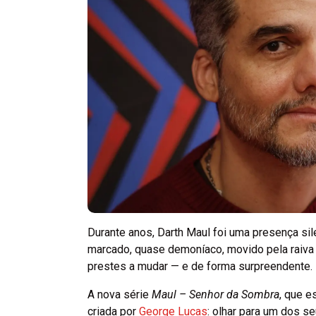
Durante anos, Darth Maul foi uma presença si
marcado, quase demoníaco, movido pela raiva
prestes a mudar — e de forma surpreendente.
A nova série
Maul – Senhor da Sombra
, que e
criada por
George Lucas
: olhar para um dos s