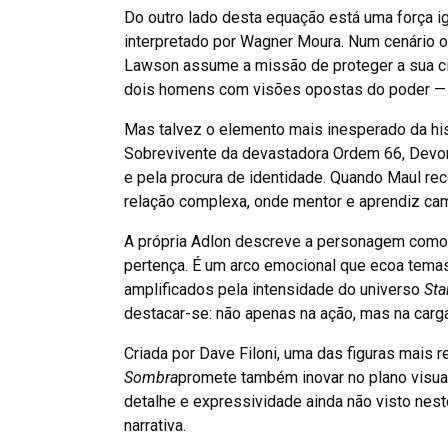
Do outro lado desta equação está uma força i
interpretado por Wagner Moura. Num cenário o
Lawson assume a missão de proteger a sua cid
dois homens com visões opostas do poder — u
Mas talvez o elemento mais inesperado da hist
Sobrevivente da devastadora Ordem 66, Devon
e pela procura de identidade. Quando Maul re
relação complexa, onde mentor e aprendiz cam
A própria Adlon descreve a personagem como
pertença. É um arco emocional que ecoa temas
amplificados pela intensidade do universo
Sta
destacar-se: não apenas na ação, mas na carg
Criada por Dave Filoni, uma das figuras mais
Sombra
promete também inovar no plano visual
detalhe e expressividade ainda não visto nest
narrativa.