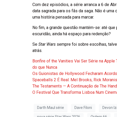
Com dez episódios, a série arranca a 6 de Abr
data sagrada para os fãs da saga. Não é uma 
uma história pensada para marcar.
No fim, a grande questão mantém-se: até que 
escuridão, ainda há espaço para redenção?
Se
Star Wars
sempre foi sobre escolhas, talve
atrás.
Bonfire of the Vanities Vai Ser Série na Appl
do que Nunca
Os Guionistas de Hollywood Fecharam Acordo
Spaceballs 2 É Real: Mel Brooks, Rick Morani
The Testaments — A Continuação de The Hand
O Festival Que Transforma Lisboa Num Cinema
Darth Maul série
Dave Filoni
Devon Iz
nova série Star Wars 2026
Ordem 66