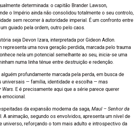
gualmente determinada: o capitão Brander Lawson,
nde o Império ainda não consolidou totalmente o seu controlo,
ade sem recorrer à autoridade imperial. É um confronto entre
m guiado pela ordem, outro pelo caos.
ória seja Devon Izara, interpretada por Gideon Adlon.
 representa uma nova geração perdida, marcada pelo trauma
conhece nela um potencial semelhante ao seu, inicia-se uma
inham numa linha ténue entre destruição e redenção.
 alguém profundamente marcada pela perda, em busca de
 universais — família, identidade e escolha — mas
r Wars
. E é precisamente aqui que a série parece querer
a emocional.
 respeitadas da expansão moderna da saga,
Maul – Senhor da
. A animação, segundo os envolvidos, apresenta um nível de
e universo, reforçando o tom mais adulto e introspectivo da