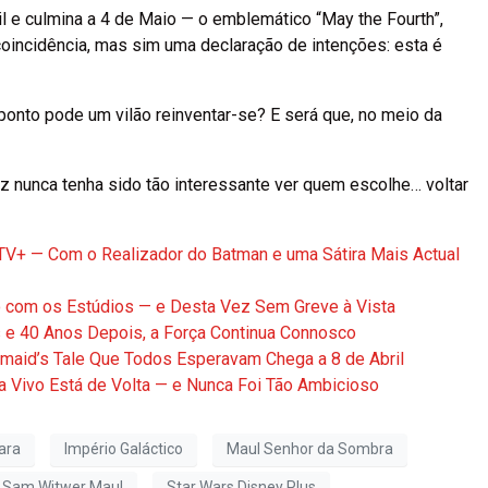
il e culmina a 4 de Maio — o emblemático “May the Fourth”,
coincidência, mas sim uma declaração de intenções: esta é
ponto pode um vilão reinventar-se? E será que, no meio da
z nunca tenha sido tão interessante ver quem escolhe… voltar
e TV+ — Com o Realizador do Batman e uma Sátira Mais Actual
 com os Estúdios — e Desta Vez Sem Greve à Vista
s e 40 Anos Depois, a Força Continua Connosco
maid’s Tale Que Todos Esperavam Chega a 8 de Abril
 Vivo Está de Volta — e Nunca Foi Tão Ambicioso
ara
Império Galáctico
Maul Senhor da Sombra
Sam Witwer Maul
Star Wars Disney Plus