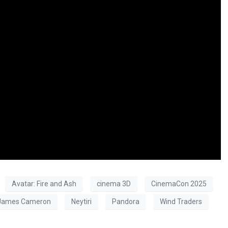
Avatar: Fire and Ash
cinema 3D
CinemaCon 2025
James Cameron
Neytiri
Pandora
Wind Traders