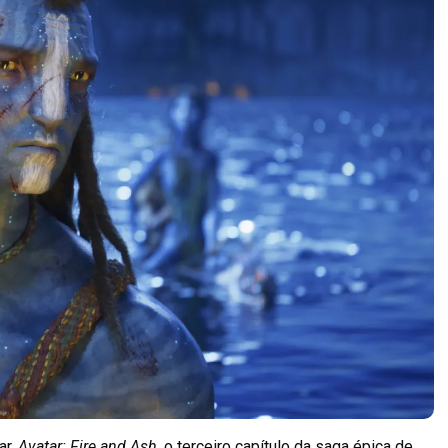
ar.
Avatar: Fire and Ash
, o terceiro capítulo da saga épica de