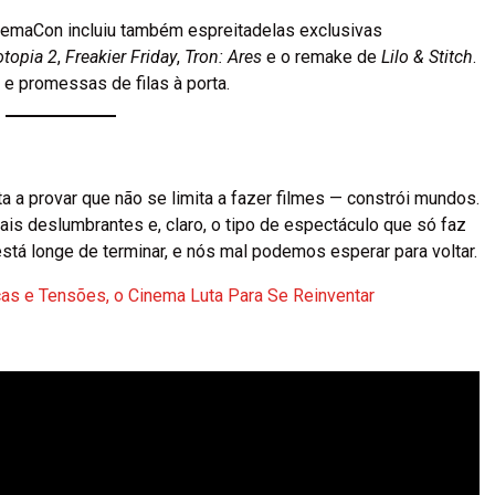
inemaCon incluiu também espreitadelas exclusivas
topia 2
,
Freakier Friday
,
Tron: Ares
e o remake de
Lilo & Stitch
.
e promessas de filas à porta.
a a provar que não se limita a fazer filmes — constrói mundos.
is deslumbrantes e, claro, o tipo de espectáculo que só faz
stá longe de terminar, e nós mal podemos esperar para voltar.
as e Tensões, o Cinema Luta Para Se Reinventar