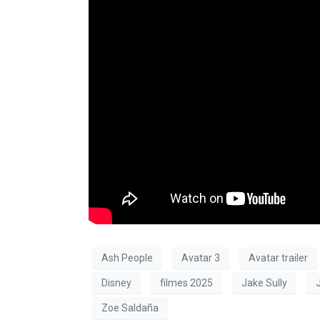
Ash People
Avatar 3
Avatar trailer
Disney
filmes 2025
Jake Sully
Zoe Saldaña