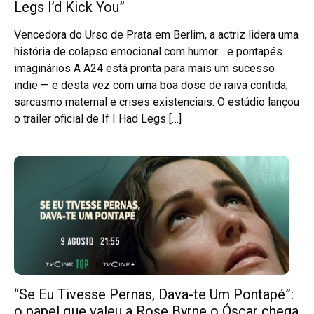
Legs I’d Kick You”
Vencedora do Urso de Prata em Berlim, a actriz lidera uma
história de colapso emocional com humor… e pontapés
imaginários A A24 está pronta para mais um sucesso
indie — e desta vez com uma boa dose de raiva contida,
sarcasmo maternal e crises existenciais. O estúdio lançou
o trailer oficial de If I Had Legs […]
“Se Eu Tivesse Pernas, Dava-te Um Pontapé”:
o papel que valeu a Rose Byrne o Óscar chega