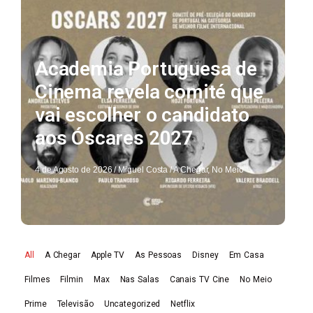
Academia Portuguesa de
Cinema revela comité que
vai escolher o candidato
aos Óscares 2027
4 de Agosto de 2026
/
Miguel Costa
/
A Chegar
,
No Meio
All
A Chegar
Apple TV
As Pessoas
Disney
Em Casa
Filmes
Filmin
Max
Nas Salas
Canais TV Cine
No Meio
Prime
Televisão
Uncategorized
Netflix