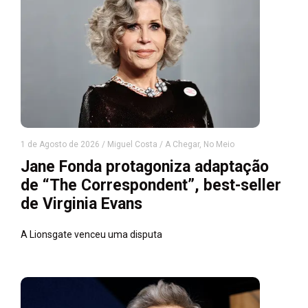
1 de Agosto de 2026
/
Miguel Costa
/
A Chegar
,
No Meio
Jane Fonda protagoniza adaptação
de “The Correspondent”, best-seller
de Virginia Evans
A Lionsgate venceu uma disputa