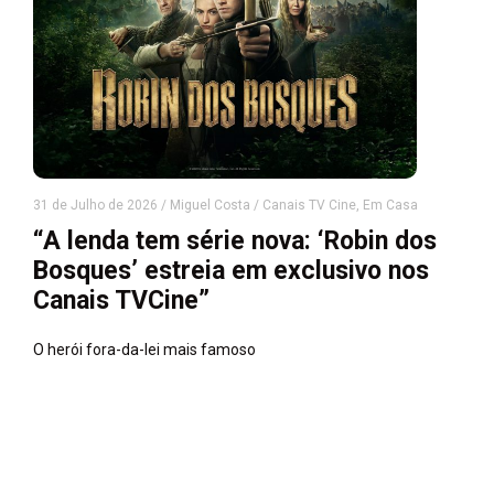
31 de Julho de 2026
/
Miguel Costa
/
Canais TV Cine
,
Em Casa
“A lenda tem série nova: ‘Robin dos
Bosques’ estreia em exclusivo nos
Canais TVCine”
O herói fora-da-lei mais famoso