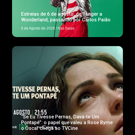
Estreias de 6 de agosto: de Tânger a
Wonderland, passando por Carlos Paião
6 de Agosto de 2026
/
Nas Salas
“Se Eu Tivesse Pernas, Dava-te Um
Pontapé”: o papel que valeu a Rose Byrne
o Óscar chega ao TVCine