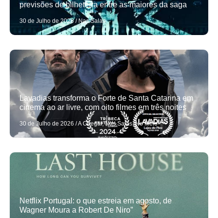
previsões de bilheteira entre as maiores da saga
30 de Julho de 2026
/
Nas Salas
Lavadias transforma o Forte de Santa Catarina em
cinema ao ar livre, com oito filmes em três noites
30 de Julho de 2026
/
A Chegar
,
Nas Salas
,
No Meio
Netflix Portugal: o que estreia em agosto, de
Wagner Moura a Robert De Niro”