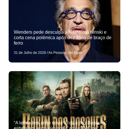
Wenders pede desculpa a Nastassja Kinski e
corta cena polémica após dez anos de braço de
ferro
31 de Julho de 2026
/
As Pessoas
,
No Meio
“A lenda tem série nova: ‘Robin dos Bosques’
estreia em exclusivo nos Canais TVCine”