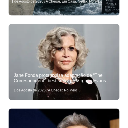
1 de Agosto de 2026
/
A Chegar
,
Em Casa
,
Netflix
,
No Meio
Jane Fonda protagoniza adaptação de “The
Correspondent”, best-seller de Virginia Evans
1 de Agosto de 2026
/
A Chegar
,
No Meio