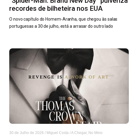
“Spider-Man: Brand New Day” pulveriza
recordes de bilheteira nos EUA
O novo capítulo do Homem-Aranha, que chegou às salas
portuguesas a 30 de julho, está a arrasar do outro lado
30 de Julho de 2026
/
Miguel Costa
/
A Chegar
,
No Meio