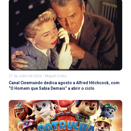
27 de Julho de 2026
/
Miguel Costa
Canal Cinemundo dedica agosto a Alfred Hitchcock, com
“O Homem que Sabia Demais” a abrir o ciclo