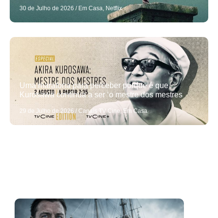
30 de Julho de 2026
/
Em Casa
,
Netflix
Uma maratona para perceber porque é que
Kurosawa continua a ser ‘o mestre dos mestres
29 de Julho de 2026
/
Canais TV Cine
,
Em Casa