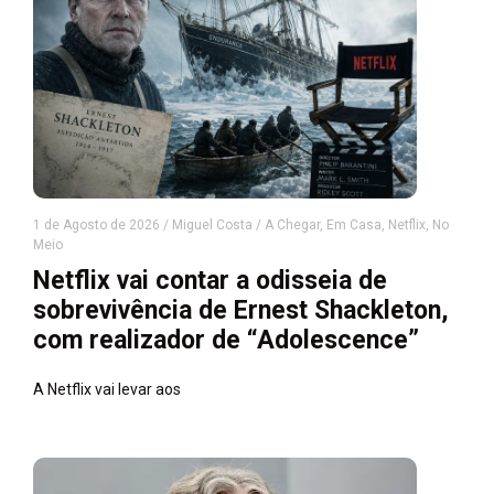
1 de Agosto de 2026
/
Miguel Costa
/
A Chegar
,
Em Casa
,
Netflix
,
No
Meio
Netflix vai contar a odisseia de
sobrevivência de Ernest Shackleton,
com realizador de “Adolescence”
A Netflix vai levar aos